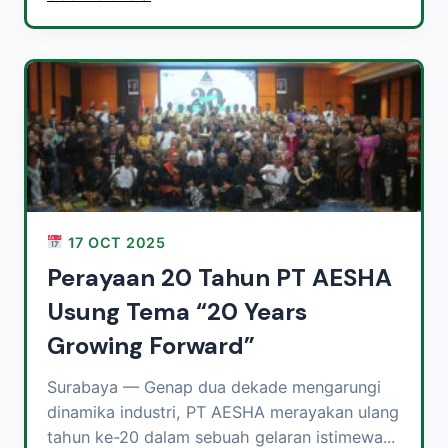
17 OCT 2025
Perayaan 20 Tahun PT AESHA
Usung Tema “20 Years
Growing Forward”
Surabaya — Genap dua dekade mengarungi
dinamika industri, PT AESHA merayakan ulang
tahun ke-20 dalam sebuah gelaran istimewa...